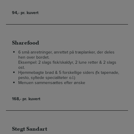
94,- pr. kuvert
Sharefood
6 små anretninger, anrettet på træplanker, der deles
hen over bordet.
Eksempel: 2 slags fisk/skaldyr, 2 lune retter & 2 slags
ost.
Hjemmebagte brød & 5 forskellige siders (fx tapenade,
pesto, syltede specialiteter o.l.)
Menuen sammensættes efter ønske
168,- pr. kuvert
Stegt Sandart