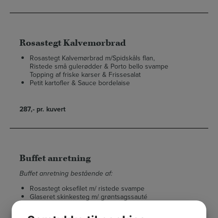
Rosastegt Kalvemørbrad
Rosastegt Kalvemørbrad m/Spidskåls flan,
Ristede små gulerødder & Porto bello svampe
Topping af friske karser & Frissesalat
Petit kartofler & Sauce bordelaise
287,- pr. kuvert
Buffet anretning
Buffet anretning bestående af:
Rosastegt oksefilet m/ ristede svampe
Glaseret skinkesteg m/ grøntsagssauté
Kylling suprême m/ ratatouille
Pommes rissolles m/ skysauce