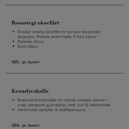
Rosastegt oksefilet
Greater omaha oksefilet m/ serrano barderede
Asparges, Ristede østershatte, Friske karser
Pommes Anna
Demi Glace
425,- pr. kuvert
Krondyrskølle
Braiseret krondyrkølle m/ ristede svampe, bønner i
svøb, dampede gulerødder, sødt, surt & waldorfsalat
Hertil hvide kartofler & vildtflødesauce
258,- pr. kuvert