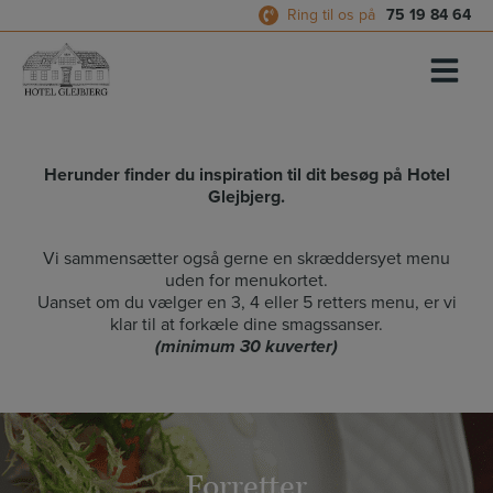
Hop
Ring til os på
75 19 84 64
til
indholdet
Herunder finder du inspiration til dit besøg på Hotel
Glejbjerg.
Vi sammensætter også gerne en skræddersyet menu
uden for menukortet.
Uanset om du vælger en 3, 4 eller 5 retters menu, er vi
klar til at forkæle dine smagssanser.
(minimum 30 kuverter)
Forretter