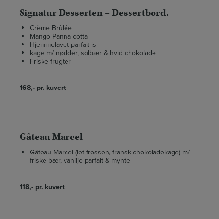
Signatur Desserten – Dessertbord.
Crème Brûlée
Mango Panna cotta
Hjemmelavet parfait is
kage m/ nødder, solbær & hvid chokolade
Friske frugter
168,- pr. kuvert
Gâteau Marcel
Gâteau Marcel (let frossen, fransk chokoladekage) m/
friske bær, vanilje parfait & mynte
118,- pr. kuvert