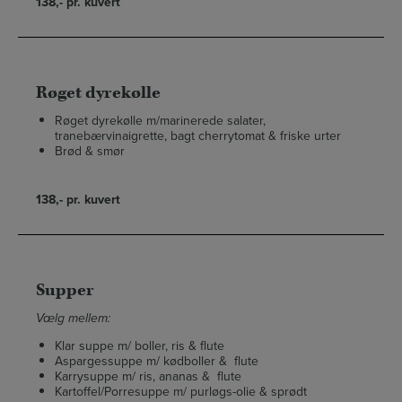
138,- pr. kuvert
Røget dyrekølle
Røget dyrekølle m/marinerede salater,
tranebærvinaigrette, bagt cherrytomat & friske urter
Brød & smør
138,- pr. kuvert
Supper
Vælg mellem:
Klar suppe m/ boller, ris & flute
Aspargessuppe m/ kødboller & flute
Karrysuppe m/ ris, ananas & flute
Kartoffel/Porresuppe m/ purløgs-olie & sprødt