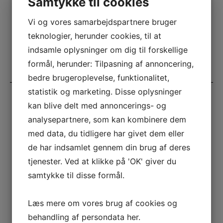
Samtykke til cookies
Flødekartofler & bagte bådekartofler
Stor salatbuffet m/ dressing
Stort brødbord m/ div. smør
Vi og vores samarbejdspartnere bruger
teknologier, herunder cookies, til at
Minimum 50 kuverter
indsamle oplysninger om dig til forskellige
328,- pr. kuvert
formål, herunder: Tilpasning af annoncering,
bedre brugeroplevelse, funktionalitet,
statistik og marketing. Disse oplysninger
kan blive delt med annoncerings- og
analysepartnere, som kan kombinere dem
med data, du tidligere har givet dem eller
de har indsamlet gennem din brug af deres
tjenester. Ved at klikke på 'OK' giver du
samtykke til disse formål.
Desserter
Læs mere om vores brug af cookies og
behandling af persondata
her
.