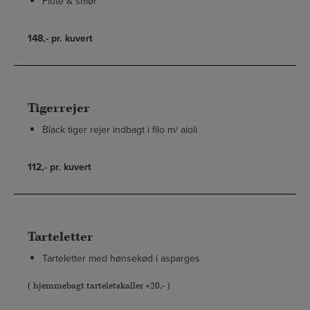
Flute & smør
148,- pr. kuvert
Tigerrejer
Black tiger rejer indbagt i filo m/ aioli
112,- pr. kuvert
Tarteletter
Tarteletter med hønsekød i asparges
( hjemmebagt tarteletskaller +20,- )