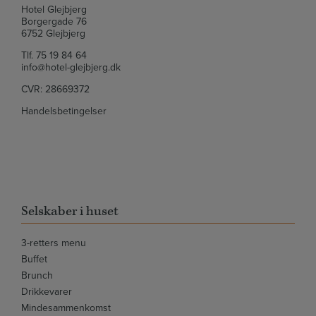
Hotel Glejbjerg
Borgergade 76
6752 Glejbjerg
Tlf.
75 19 84 64
info@hotel-glejbjerg.dk
CVR: 28669372
Handelsbetingelser
Selskaber i huset
3-retters menu
Buffet
Brunch
Drikkevarer
Mindesammenkomst